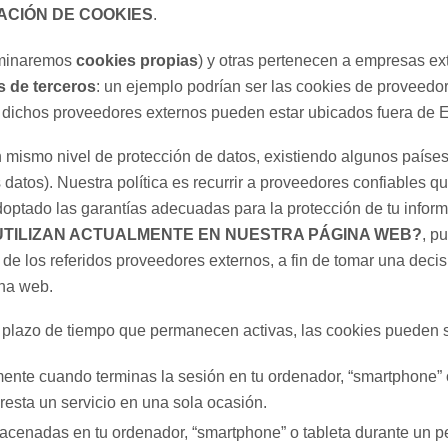
ACIÓN DE COOKIES
.
ominaremos
cookies propias
) y otras pertenecen a empresas ex
s de terceros
: un ejemplo podrían ser las cookies de proveedo
 dichos proveedores externos pueden estar ubicados fuera de 
n mismo nivel de protección de datos, existiendo algunos paíse
datos). Nuestra política es recurrir a proveedores confiables 
ptado las garantías adecuadas para la protección de tu inform
 UTILIZAN ACTUALMENTE EN NUESTRA PÁGINA WEB?
, p
de los referidos proveedores externos, a fin de tomar una decis
ina web.
l plazo de tiempo que permanecen activas, las cookies pueden s
ente cuando terminas la sesión en tu ordenador, “smartphone” 
resta un servicio en una sola ocasión.
cenadas en tu ordenador, “smartphone” o tableta durante un p