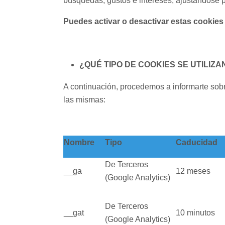
búsquedas, gustos e intereses, ajustándose po
Puedes activar o desactivar estas cookies
¿QUÉ TIPO DE COOKIES SE UTILI
A continuación, procedemos a informarte sobr
las mismas:
Nombre
Tipo
Caducidad
De Terceros
__ga
12 meses
(Google Analytics)
De Terceros
__gat
10 minutos
(Google Analytics)